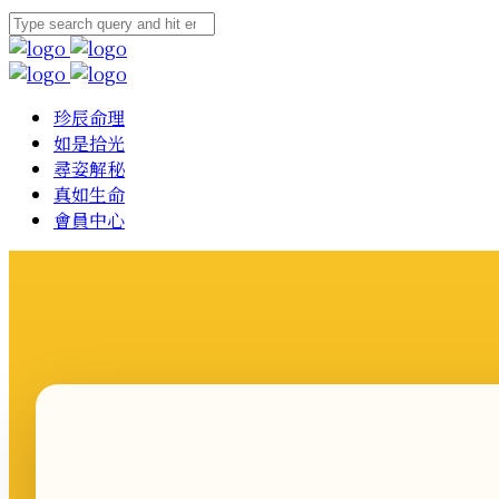
珍辰命理
如是拾光
尋姿解秘
真如生命
會員中心