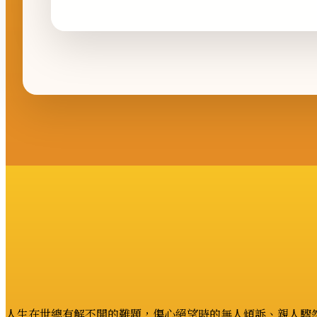
格
範
圍：
NT$1,000
到
NT$3,600
人生在世總有解不開的難題，傷心絕望時的無人傾訴、親人驟