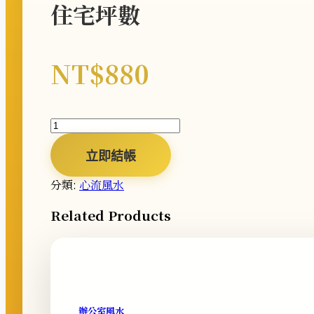
住宅坪數
NT$
880
住
宅
坪
立即結帳
數
分類:
心流風水
數
量
Related Products
辦公室風水