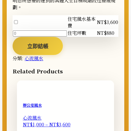
明您所想要的達到的具體人生目標或階段性發展規
劃。
住宅風水基本
以
NT$
3,600
費
NT$3,600
住
住宅坪數
NT$
880
購
宅
買
坪
立即結帳
其
數
中
分類:
心流風水
數
一
量
個
Related Products
住
宅
風
水
基
辦公室風水
本
費
心流風水
價
NT$
1,000
–
NT$
3,600
格