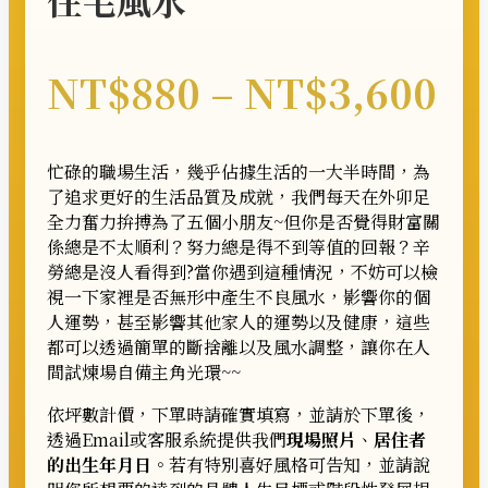
價
NT$
880
–
NT$
3,600
格
忙碌的職場生活，幾乎佔據生活的一大半時間，為
範
了追求更好的生活品質及成就，我們每天在外卯足
全力奮力拚搏為了五個小朋友~但你是否覺得財富關
圍
係總是不太順利？努力總是得不到等值的回報？辛
勞總是沒人看得到?當你遇到這種情況，不妨可以檢
視一下家裡是否無形中產生不良風水，影響你的個
NT
人運勢，甚至影響其他家人的運勢以及健康，這些
都可以透過簡單的斷捨離以及風水調整，讓你在人
到
間試煉場自備主角光環~~
NT
依坪數計價，下單時請確實填寫，並請於下單後，
透過Email或客服系統提供我們
現場照片
、
居住者
的出生年月日
。若有特別喜好風格可告知，並請說