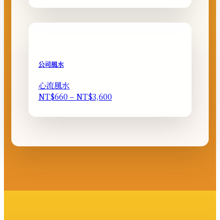
公司風水
心流風水
價
NT$
660
–
NT$
3,600
格
範
圍：
NT$660
到
NT$3,600