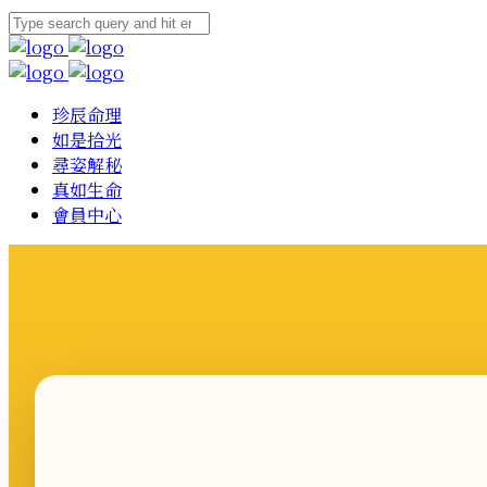
珍辰命理
如是拾光
尋姿解秘
真如生命
會員中心