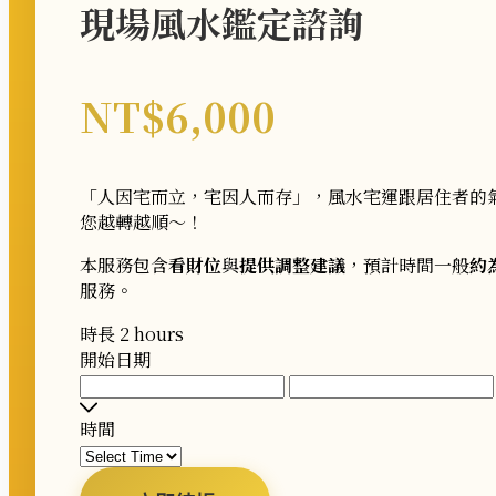
現場風水鑑定諮詢
NT$
6,000
「人因宅而立，宅因人而存」，風水宅運跟居住者的
您越轉越順～！
本服務包含
看財位
與
提供調整建議
，預計時間一般
約
服務。
時長
2 hours
開始日期
時間