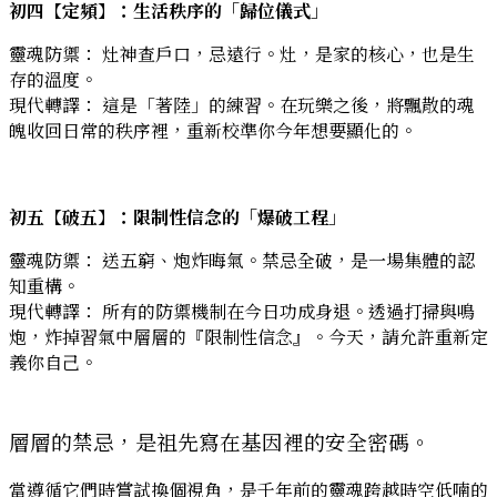
初四【定頻】：生活秩序的「歸位儀式」
靈魂防禦： 灶神查戶口，忌遠行。灶，是家的核心，也是生
存的溫度。
現代轉譯： 這是「著陸」的練習。在玩樂之後，將飄散的魂
魄收回日常的秩序裡，重新校準你今年想要顯化的。
初五【破五】：限制性信念的「爆破工程」
靈魂防禦： 送五窮、炮炸晦氣。禁忌全破，是一場集體的認
知重構。
現代轉譯： 所有的防禦機制在今日功成身退。透過打掃與鳴
炮，炸掉習氣中層層的『限制性信念』。今天，請允許重新定
義你自己。
層層的禁忌，是祖先寫在基因裡的安全密碼。
當遵循它們時嘗試換個視角，是千年前的靈魂跨越時空低喃的